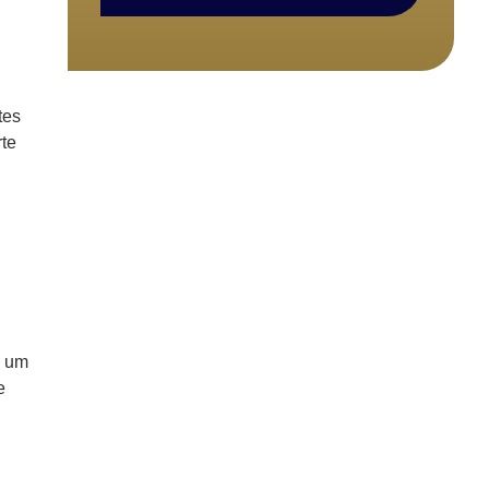
tes
rte
a um
e