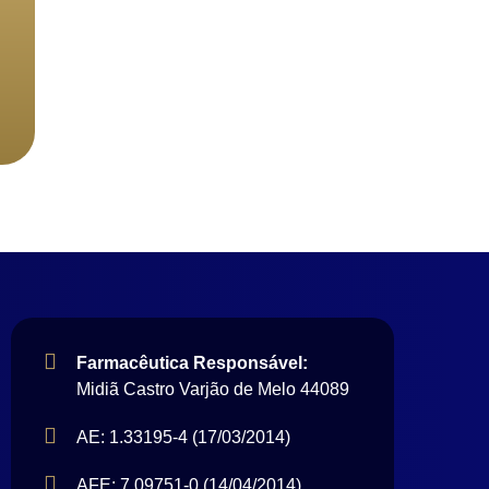
Farmacêutica Responsável:
Midiã Castro Varjão de Melo 44089
AE: 1.33195-4 (17/03/2014)
AFE: 7.09751-0 (14/04/2014)