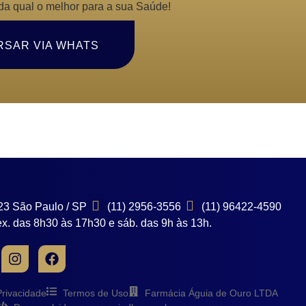
da qual o melhor para a sua Saúde!
SAR VIA WHATS
 23 São Paulo / SP
(11) 2956-3556
(11) 96422-4590
x. das 8h30 às 17h30 e sáb. das 9h às 13h.
Privacidade
Termos de Uso
Farmácia Águia de Ouro LTDA