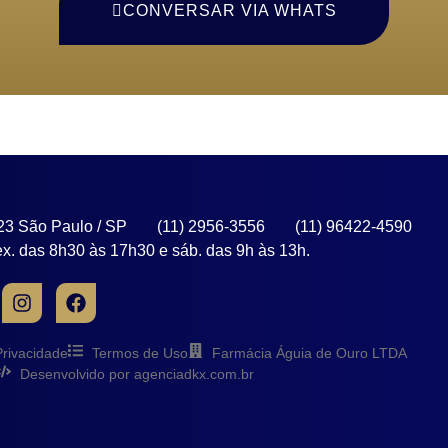
CONVERSAR VIA WHATS
 23 São Paulo / SP
(11) 2956-3556
(11) 96422-4590
x. das 8h30 às 17h30 e sáb. das 9h às 13h.
Privacidade
Termos de Uso
Farmácia Águia de Ouro LTDA
Desenvolvido por agenciadkx.com.br