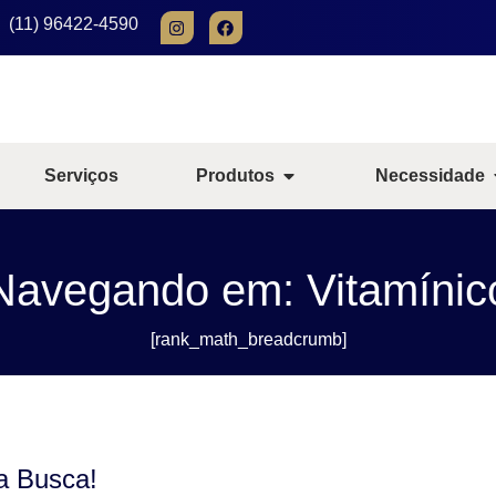
(11) 96422-4590
Serviços
Produtos
Necessidade
Navegando em: Vitamínic
[rank_math_breadcrumb]
a Busca!