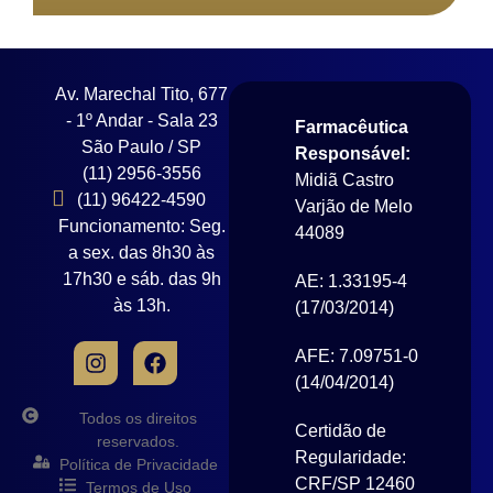
Av. Marechal Tito, 677
- 1º Andar - Sala 23
Farmacêutica
São Paulo / SP
Responsável:
(11) 2956-3556
Midiã Castro
(11) 96422-4590
Varjão de Melo
Funcionamento: Seg.
44089
a sex. das 8h30 às
17h30 e sáb. das 9h
AE: 1.33195-4
às 13h.
(17/03/2014)
AFE: 7.09751-0
(14/04/2014)
Todos os direitos
Certidão de
reservados.
Regularidade:
Política de Privacidade
CRF/SP 12460
Termos de Uso