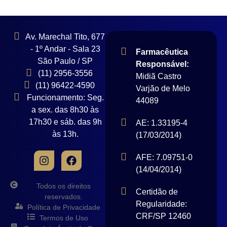
Av. Marechal Tito, 677
- 1º Andar - Sala 23
Farmacêutica
São Paulo / SP
Responsável:
(11) 2956-3556
Midiã Castro
(11) 96422-4590
Varjão de Melo
Funcionamento: Seg.
44089
a sex. das 8h30 às
17h30 e sáb. das 9h
AE: 1.33195-4
às 13h.
(17/03/2014)
AFE: 7.09751-0
(14/04/2014)
Todos os direitos
Certidão de
reservados.
Regularidade:
Política de Privacidade
CRF/SP 12460
Termos de Uso