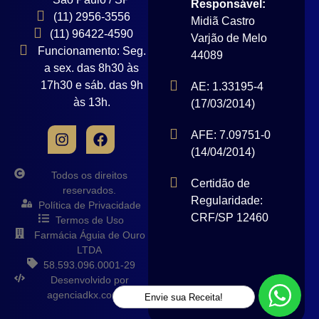
Responsável:
(11) 2956-3556
Midiã Castro
(11) 96422-4590
Varjão de Melo
Funcionamento: Seg.
44089
a sex. das 8h30 às
17h30 e sáb. das 9h
AE: 1.33195-4
às 13h.
(17/03/2014)
AFE: 7.09751-0
(14/04/2014)
Todos os direitos
Certidão de
reservados.
Regularidade:
Política de Privacidade
CRF/SP 12460
Termos de Uso
Farmácia Águia de Ouro
LTDA
58.593.096.0001-29
Desenvolvido por
agenciadkx.com.br
Envie sua Receita!