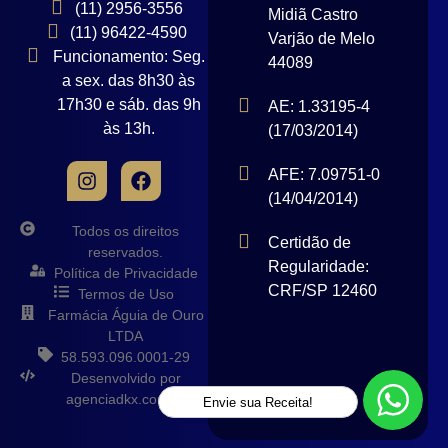
(11) 2956-3556
Midiã Castro
(11) 96422-4590
Varjão de Melo
Funcionamento: Seg.
44089
a sex. das 8h30 às
17h30 e sáb. das 9h
AE: 1.33195-4
às 13h.
(17/03/2014)
AFE: 7.09751-0
(14/04/2014)
Todos os direitos
Certidão de
reservados.
Regularidade:
Política de Privacidade
CRF/SP 12460
Termos de Uso
Farmácia Águia de Ouro
LTDA
58.593.096.0001-29
Desenvolvido por
agenciadkx.com.br
Envie sua Receita!