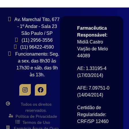
Av. Marechal Tito, 677
- 1º Andar - Sala 23
Farmacêutica
São Paulo / SP
Responsável:
(11) 2956-3556
Midiã Castro
(11) 96422-4590
Varjão de Melo
Funcionamento: Seg.
44089
a sex. das 8h30 às
17h30 e sáb. das 9h
AE: 1.33195-4
às 13h.
(17/03/2014)
AFE: 7.09751-0
(14/04/2014)
Todos os direitos
Certidão de
reservados.
Regularidade:
Política de Privacidade
CRF/SP 12460
Termos de Uso
Farmácia Águia de Ouro