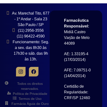
Av. Marechal Tito, 677
- 1º Andar - Sala 23
Farmacêutica
São Paulo / SP
Responsável:
(11) 2956-3556
Midiã Castro
(11) 96422-4590
Varjão de Melo
Funcionamento: Seg.
44089
a sex. das 8h30 às
17h30 e sáb. das 9h
AE: 1.33195-4
às 13h.
(17/03/2014)
AFE: 7.09751-0
(14/04/2014)
Todos os direitos
Certidão de
reservados.
Regularidade:
Política de Privacidade
CRF/SP 12460
Termos de Uso
Farmácia Águia de Ouro